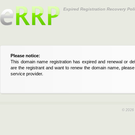
Expired Registration Recovery Pol
Please notice:
Bitte beachten Sie:
This domain name registration has expired and renewal or dele
Diese Domainregistrierung ist abgelaufen und die Verläng
are the registrant and want to renew the domain name, please 
Domain stehen an. Wenn Sie der Registrant sind und di
service provider.
verlängern möchten, kontaktieren Sie bitte Ihren Service-Provid
© 2026